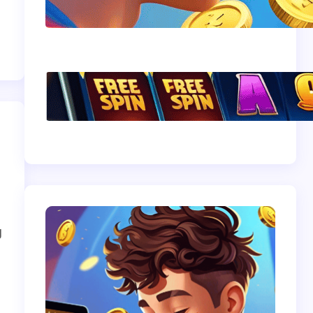
Situs Surga11 Anti
Boncos: Panduan
Lengkap Agar Modal
Tetap Aman dan
Untung Maksimal!
Kesalahan Umum
Pemain Slot: Bikin
Gacor Jadi Boncos,
Ini
Alasannya!Surgapla
y
g