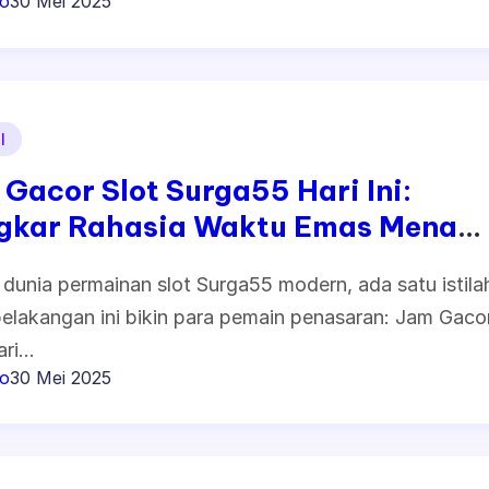
o
30 Mei 2025
l
Gacor Slot Surga55 Hari Ini:
gkar Rahasia Waktu Emas Menan
ar!
dunia permainan slot Surga55 modern, ada satu istila
elakangan ini bikin para pemain penasaran: Jam Gaco
ari…
o
30 Mei 2025