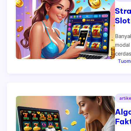
Stra
Slo
Banyak
modal 
cerdas
Tuom
artike
Alg
Fak