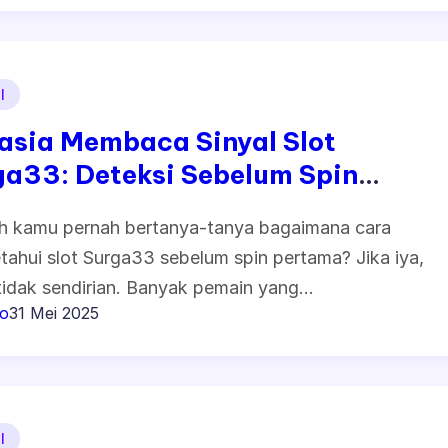
l
asia Membaca Sinyal Slot
ga33: Deteksi Sebelum Spin
tama Dimulai!
h kamu pernah bertanya-tanya bagaimana cara
ahui slot Surga33 sebelum spin pertama? Jika iya,
idak sendirian. Banyak pemain yang…
o
31 Mei 2025
l