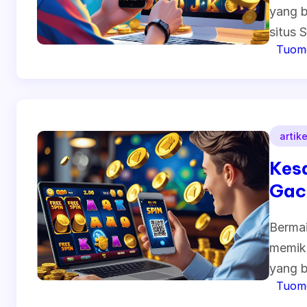
Mak
yang 
situs 
Tuom
artike
Kes
Gaco
Ala
Berma
memika
yang b
Tuom