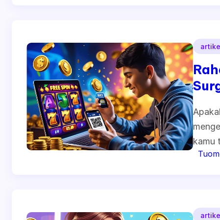
artike
Rah
Sur
Per
Apaka
menget
kamu t
Tuom
artike