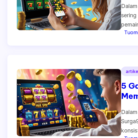
yan
Dalam 
sering
pemai
Tuom
artike
5 G
Mem
Ter
Dalam 
Surga9
konsis