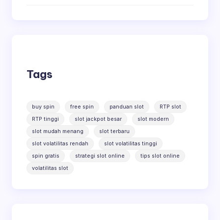
Tags
buy spin
free spin
panduan slot
RTP slot
RTP tinggi
slot jackpot besar
slot modern
slot mudah menang
slot terbaru
slot volatilitas rendah
slot volatilitas tinggi
spin gratis
strategi slot online
tips slot online
volatilitas slot