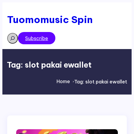
Lewati
ke
konten
Tuomomusic Spin
Search
Subscribe
Tag:
slot pakai ewallet
Home
Tag:
slot pakai ewallet
>
>