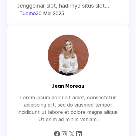
penggemar slot, hadirnya situs slot…
Tuomo
30 Mei 2025
Jean Moreau
Lorem ipsum dolor sit amet, consectetur
adipiscing elit, sed do eiusmod tempor
incididunt ut labore et dolore magna aliqua.
Ut enim ad minim veniam.
Facebook
Instagram
X
LinkedIn